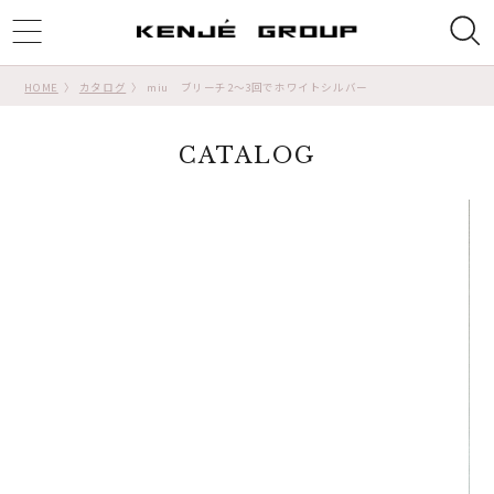
ggle
tion
HOME
カタログ
miu ブリーチ2〜3回でホワイトシルバー
CATALOG