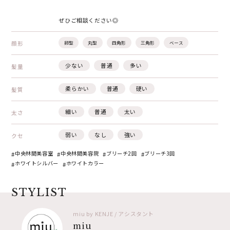
ぜひご相談ください◎
顔形
卵型
丸型
四角形
三角形
ベース
少ない
普通
多い
髪量
柔らかい
普通
硬い
髪質
細い
普通
太い
太さ
弱い
なし
強い
クセ
中央林間美容室
中央林間美容院
ブリーチ2回
ブリーチ3回
ホワイトシルバー
ホワイトカラー
STYLIST
miu by KENJE / アシスタント
miu