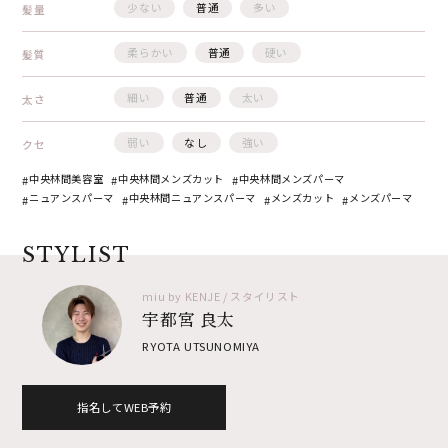
少ない
普通
多い
髪量
柔らかい
普通
硬い
髪質
細い
普通
太い
太さ
弱い
なし
強い
クセ
中央林間美容室
中央林間メンズカット
中央林間メンズパーマ
ニュアンスパーマ
中央林間ニュアンスパーマ
メンズカット
メンズパーマ
STYLIST
miu by KENJE / スタイリスト
宇都宮 良太
RYOTA UTSUNOMIYA
指名してWEB予約