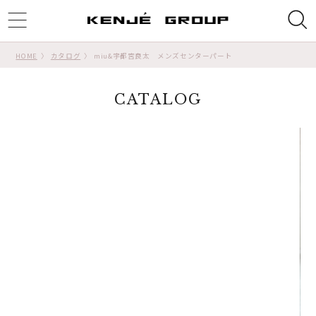
ggle
tion
HOME
カタログ
miu&宇都宮良太 メンズセンターパート
CATALOG