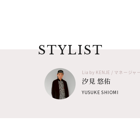
STYLIST
Lia by KENJE / マネ
汐見 悠佑
YUSUKE SHIOMI