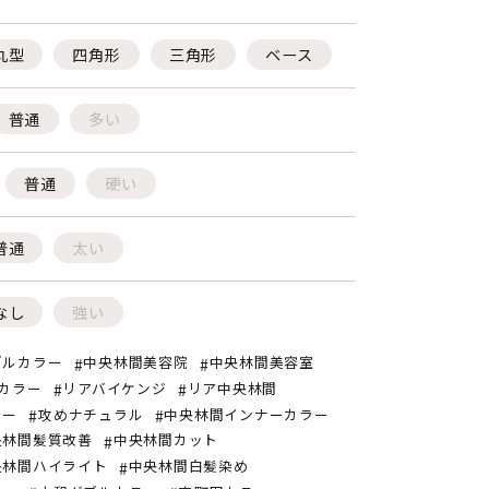
丸型
四角形
三角形
ベース
普通
多い
普通
硬い
普通
太い
なし
強い
ブルカラー
中央林間美容院
中央林間美容室
カラー
リアバイケンジ
リア中央林間
ラー
攻めナチュラル
中央林間インナーカラー
央林間髪質改善
中央林間カット
央林間ハイライト
中央林間白髪染め