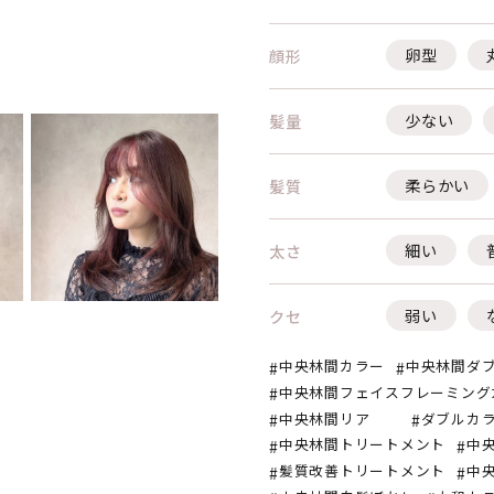
卵型
顔形
少ない
髪量
柔らかい
髪質
細い
太さ
弱い
クセ
中央林間カラー
中央林間ダ
中央林間フェイスフレーミング
中央林間リア
ダブルカ
中央林間トリートメント
中
髪質改善トリートメント
中