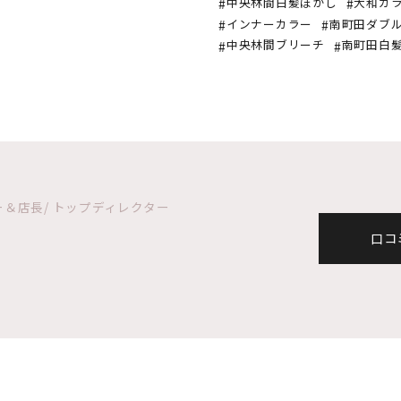
中央林間白髪ぼかし
大和カ
インナーカラー
南町田ダブ
中央林間ブリーチ
南町田白
ージャー＆店長/ トップディレクター
口コ