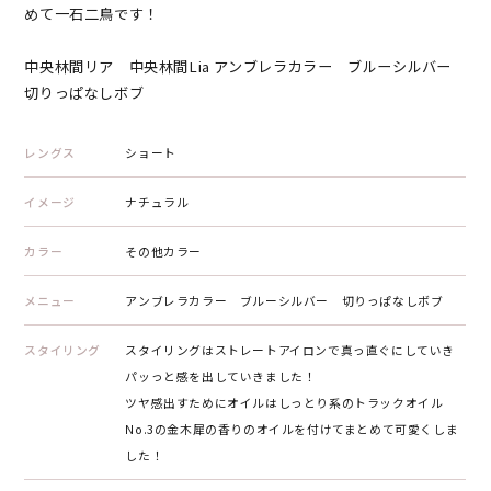
めて一石二鳥です！
中央林間リア 中央林間Lia アンブレラカラー ブルーシルバー
切りっぱなしボブ
レングス
ショート
イメージ
ナチュラル
カラー
その他カラー
メニュー
アンブレラカラー ブルーシルバー 切りっぱなしボブ
スタイリング
スタイリングはストレートアイロンで真っ直ぐにしていき
パッっと感を出していきました！
ツヤ感出すためにオイルはしっとり系のトラックオイル
No.3の金木犀の香りのオイルを付けてまとめて可愛くしま
した！