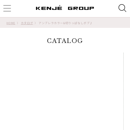
ggle
tion
HOME
カタログ
アンブレラカラー&切りっぱなしボブ♪
CATALOG