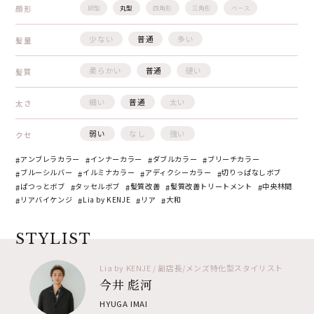
顔形
卵型
丸型
四角形
三角形
ベース
少ない
普通
多い
髪量
柔らかい
普通
硬い
髪質
細い
普通
太い
太さ
弱い
なし
強い
クセ
アンブレラカラー
インナーカラー
ダブルカラー
ブリーチカラー
ブルーシルバー
イルミナカラー
アディクシーカラー
切りっぱなしボブ
ぱつっとボブ
タッセルボブ
髪質改善
髪質改善トリートメント
中央林間
リアバイケンジ
Lia by KENJE
リア
大和
STYLIST
Lia by KENJE / 副店長/メンズ特化型スタイリスト
今井 彪河
HYUGA IMAI