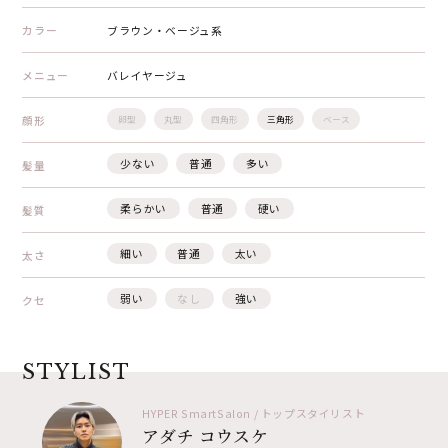
カラー
ブラウン・ベージュ系
メニュー
バレイヤージュ
顔形
卵型
丸型
四角形
三角形
ベース
少ない
普通
多い
髪量
柔らかい
普通
硬い
髪質
細い
普通
太い
太さ
弱い
なし
強い
クセ
STYLIST
HYPER SmartSalon / トップスタイリスト
アダチ コウスケ