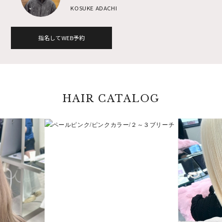
KOSUKE ADACHI
指名してWEB予約
HAIR CATALOG