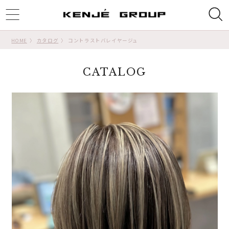
ggle
tion
HOME
カタログ
コントラストバレイヤージュ
CATALOG