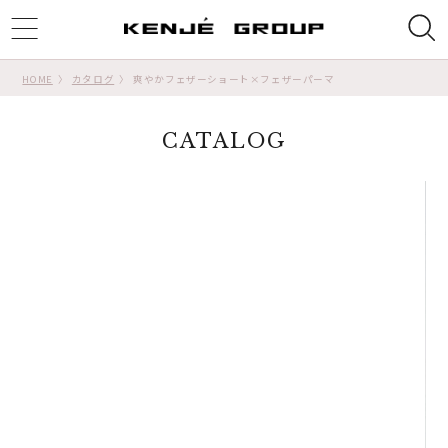
ggle
tion
HOME
カタログ
爽やかフェザーショート×フェザーパーマ
CATALOG