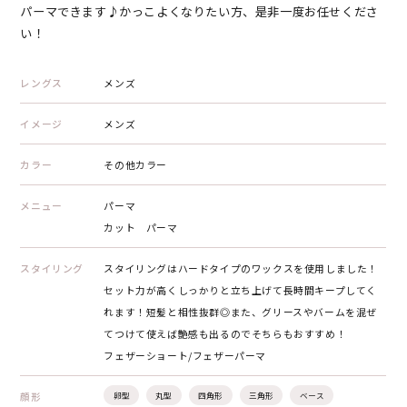
パーマできます♪かっこよくなりたい方、是非一度お任せくださ
い！
レングス
メンズ
イメージ
メンズ
カラー
その他カラー
メニュー
パーマ
カット パーマ
スタイリング
スタイリングはハードタイプのワックスを使用しました！
セット力が高くしっかりと立ち上げて長時間キープしてく
れます！短髪と相性抜群◎また、グリースやバームを混ぜ
てつけて使えば艶感も出るのでそちらもおすすめ！
フェザーショート/フェザーパーマ
顔形
卵型
丸型
四角形
三角形
ベース