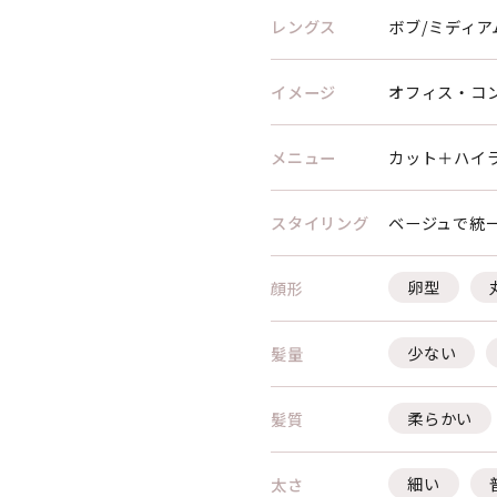
レングス
ボブ/ミディア
イメージ
オフィス・コ
メニュー
カット＋ハイ
スタイリング
ベージュで統
卵型
顔形
少ない
髪量
柔らかい
髪質
細い
太さ