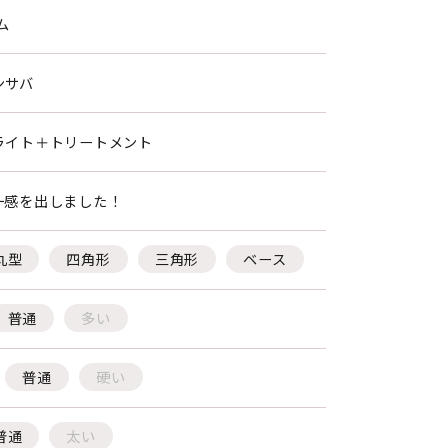
ム
ンサバ
ライト＋トリートメント
一感を出しました！
丸型
四角形
三角形
ベース
普通
多い
普通
硬い
普通
太い