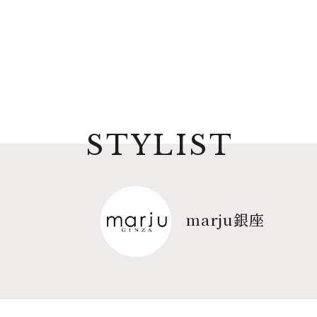
STYLIST
marju銀座