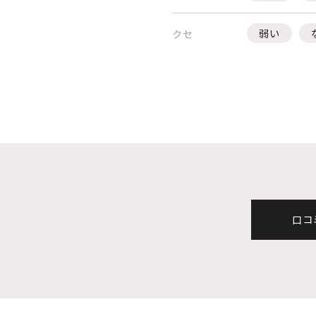
弱い
クセ
口コ