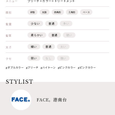
メニュー
ブリーチ＋カラー＋トリートメント
顔形
卵型
丸型
四角形
三角形
ベース
少ない
普通
多い
髪量
柔らかい
普通
硬い
髪質
細い
普通
太い
太さ
弱い
なし
強い
クセ
ダブルカラー
ブリーチ
ハイトーン
ピンクカラー
ピンクカラー
STYLIST
FACE。港南台