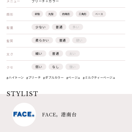
メニュー
ブリーチ＋カラー
顔形
卵型
丸型
四角形
三角形
ベース
少ない
普通
多い
髪量
柔らかい
普通
硬い
髪質
細い
普通
太い
太さ
弱い
なし
強い
クセ
ハイトーン
ブリーチ
ダブルカラー
ベージュ
ミルクティーベージュ
STYLIST
FACE。港南台