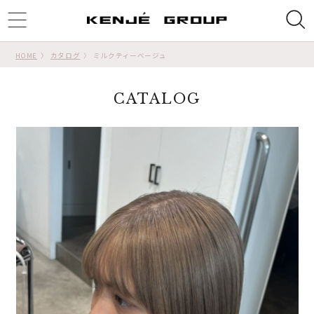
ggle
tion
HOME
カタログ
ミルクティーベージュ
CATALOG