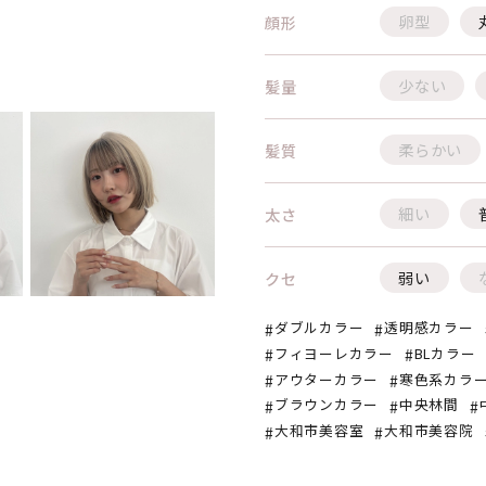
卵型
顔形
少ない
髪量
柔らかい
髪質
細い
太さ
弱い
クセ
ダブルカラー
透明感カラー
フィヨーレカラー
BLカラー
アウターカラー
寒色系カラ
ブラウンカラー
中央林間
大和市美容室
大和市美容院