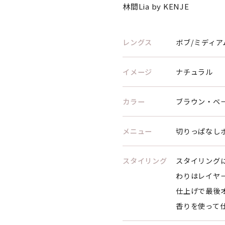
林間Lia by KENJE
レングス
ボブ/ミディア
イメージ
ナチュラル
カラー
ブラウン・ベ
メニュー
切りっぱなし
スタイリング
スタイリング
わりはレイヤ
仕上げで最後
香りを使って