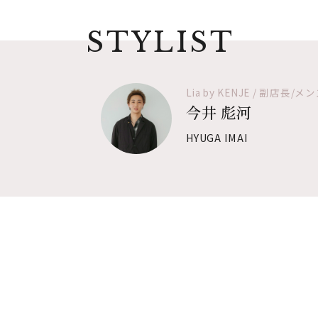
STYLIST
Lia by KENJE / 副店
今井 彪河
HYUGA IMAI