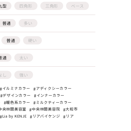
丸型
四角形
三角形
ベース
普通
多い
普通
硬い
普通
太い
なし
強い
イルミナカラー
アディクシーカラー
デザインカラー
インナーカラー
ー
暖色系カラー
ミルクティーカラー
中央林間美容室
中央林間美容院
大和市
Lia by KENJE
リアバイケンジ
リア