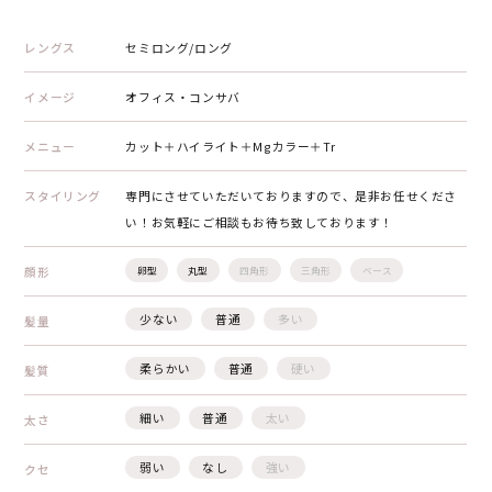
レングス
セミロング/ロング
イメージ
オフィス・コンサバ
メニュー
カット＋ハイライト＋Mgカラー＋Tr
スタイリング
専門にさせていただいておりますので、是非お任せくださ
い！お気軽にご相談もお待ち致しております！
顔形
卵型
丸型
四角形
三角形
ベース
少ない
普通
多い
髪量
柔らかい
普通
硬い
髪質
細い
普通
太い
太さ
弱い
なし
強い
クセ