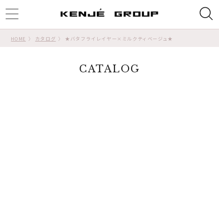
ggle
tion
HOME
カタログ
★バタフライレイヤー×ミルクティベージュ★
CATALOG