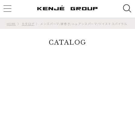
ggle
tion
HOME
カタログ
メンズパーマ/波巻き/ニュアンスパーマ/ツイストスパイラル
CATALOG