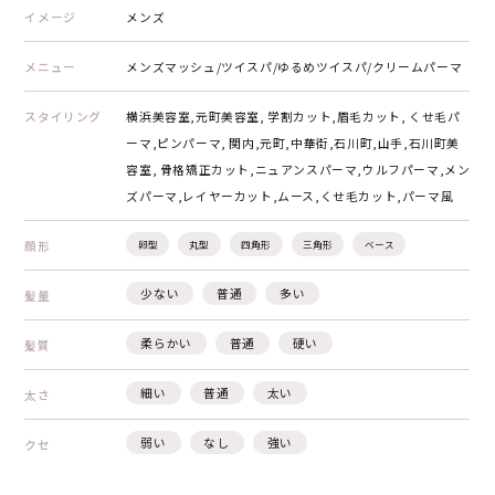
イメージ
メンズ
メニュー
メンズマッシュ/ツイスパ/ゆるめツイスパ/クリームパーマ
スタイリング
横浜美容室,元町美容室, 学割カット,眉毛カット, くせ毛パ
ーマ,ピンパーマ, 関内,元町,中華街,石川町,山手,石川町美
容室, 骨格矯正カット,ニュアンスパーマ,ウルフパーマ,メン
ズパーマ,レイヤーカット,ムース,くせ毛カット,パーマ風
顔形
卵型
丸型
四角形
三角形
ベース
少ない
普通
多い
髪量
柔らかい
普通
硬い
髪質
細い
普通
太い
太さ
弱い
なし
強い
クセ