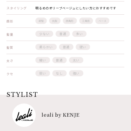
スタイリング
明るめのオリーブベージュにしたい方におすすめです
顔形
卵型
丸型
四角形
三角形
ベース
少ない
普通
多い
髪量
柔らかい
普通
硬い
髪質
細い
普通
太い
太さ
弱い
なし
強い
クセ
STYLIST
leali by KENJE