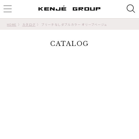
ggle
tion
HOME
カタログ
ブリーチなしダブルカラー オリーブベージュ
CATALOG