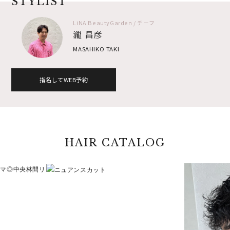
STYLIST
LiNA BeautyGarden / チーフ
瀧 昌彦
MASAHIKO TAKI
指名してWEB予約
HAIR CATALOG