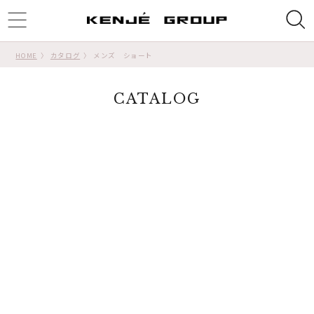
ggle
tion
HOME
カタログ
メンズ ショート
CATALOG