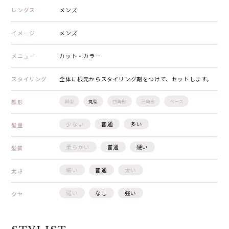
レングス
メンズ
イメージ
メンズ
メニュー
カット・カラー
スタイリング
全体に根元からスタイリング剤をつけて、セットします。
顔形
卵型
丸型
四角形
三角形
ベース
少ない
普通
多い
髪量
柔らかい
普通
硬い
髪質
細い
普通
太い
太さ
弱い
なし
強い
クセ