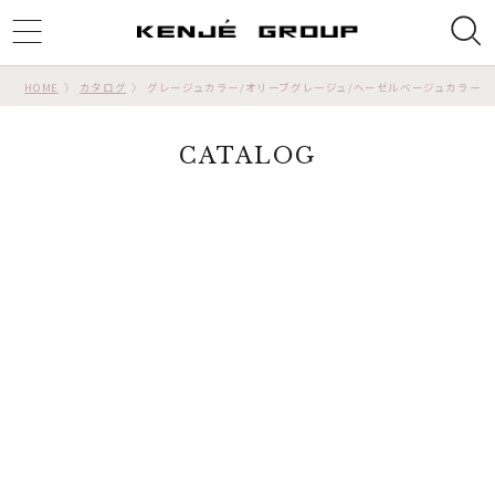
ggle
tion
HOME
カタログ
グレージュカラー/オリーブグレージュ/ヘーゼルベージュカラー
CATALOG