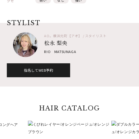
弱い
なし
強い
クセ
STYLIST
AO。横浜元町【アオ】 / スタイリスト
松永 梨央
RIO MATSUNAGA
指名してWEB予約
HAIR CATALOG