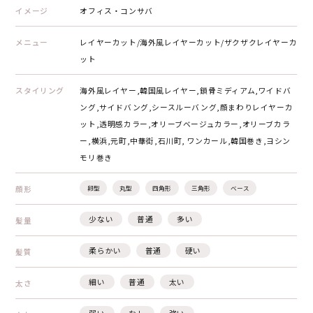
イメージ
オフィス・コンサバ
メニュー
レイヤーカット/海外風レイヤーカット/ザクザクレイヤーカ
ット
スタイリング
海外風レイヤー,韓国風レイヤー,鎖骨ミディアム,ワイドバ
ング,サイドバング,シースルーバング,顔まわりレイヤーカ
ット,透明感カラー,オリーブベージュカラー,オリーブカラ
ー,横浜,元町,中華街,石川町, ワンカール,韓国巻き,ヨシン
モリ巻き
顔形
卵型
丸型
四角形
三角形
ベース
少ない
普通
多い
髪量
柔らかい
普通
硬い
髪質
細い
普通
太い
太さ