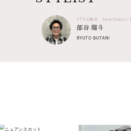
STYLE藤沢 SmartSalon /
部谷 瑠斗
RYUTO BUTANI