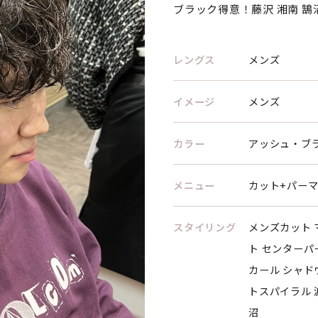
ブラック得意！藤沢 湘南 鵠
レングス
メンズ
イメージ
メンズ
カラー
アッシュ・ブ
メニュー
カット+パー
スタイリング
メンズカット 
ト センターパ
カール シャド
トスパイラル 
沼