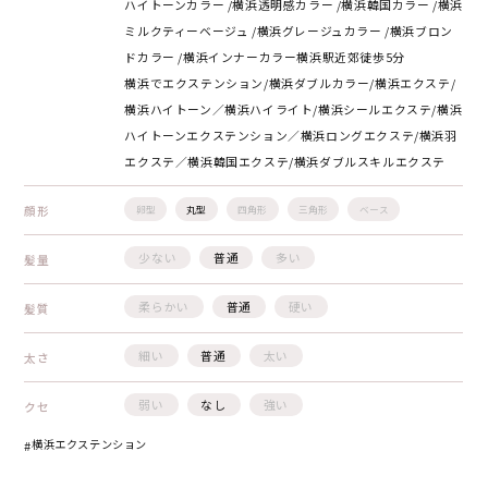
ハイトーンカラー /横浜透明感カラー /横浜韓国カラー /横浜
ミルクティーベージュ /横浜グレージュカラー /横浜ブロン
ドカラー /横浜インナーカラー横浜駅近郊徒歩5分
横浜でエクステンション/横浜ダブルカラー/横浜エクステ/
横浜ハイトーン／横浜ハイライト/横浜シールエクステ/横浜
ハイトーンエクステンション／横浜ロングエクステ/横浜羽
エクステ／横浜韓国エクステ/横浜ダブルスキルエクステ
顔形
卵型
丸型
四角形
三角形
ベース
少ない
普通
多い
髪量
柔らかい
普通
硬い
髪質
細い
普通
太い
太さ
弱い
なし
強い
クセ
横浜エクステンション