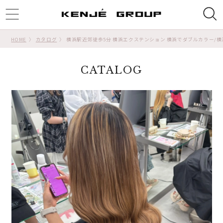
ggle
tion
HOME
カタログ
横浜駅近郊徒歩5分 横浜エクステンション 横浜でダブルカラー/横
CATALOG