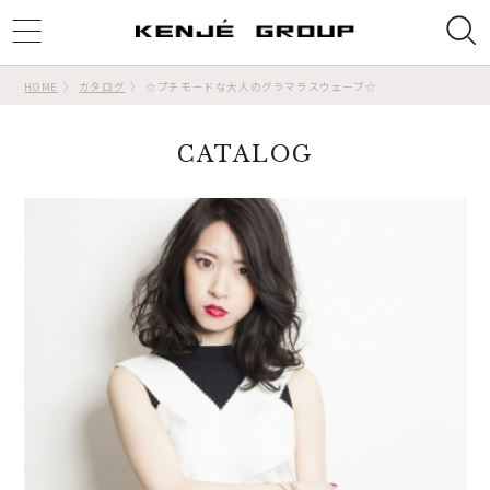
ggle
tion
HOME
カタログ
☆プチモードな大人のグラマラスウェーブ☆
CATALOG