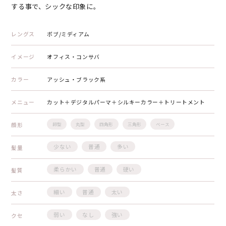
する事で、シックな印象に。
レングス
ボブ/ミディアム
イメージ
オフィス・コンサバ
カラー
アッシュ・ブラック系
メニュー
カット＋デジタルパーマ＋シルキーカラー＋トリートメント
顔形
卵型
丸型
四角形
三角形
ベース
少ない
普通
多い
髪量
柔らかい
普通
硬い
髪質
細い
普通
太い
太さ
弱い
なし
強い
クセ