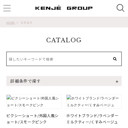
ggle
tion
HOME
カタログ
CATALOG
詳細条件で探す
ピクシーショート/外国人風シ
ホワイトブランド/ラベンダー
ョート/スモークピンク
ミルクティー/くすみベージュ