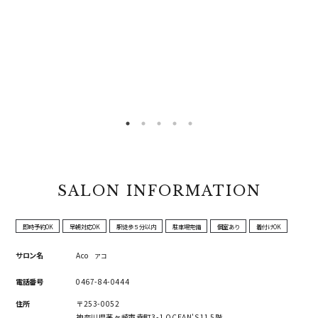
SALON INFORMATION
即時予約OK
早朝対応OK
駅徒歩５分以内
駐車場完備
個室あり
着付けOK
サロン名
Aco
アコ
電話番号
0467-84-0444
住所
〒253-0052
神奈川県茅ヶ崎市幸町3-1 OCEAN'S11 5階