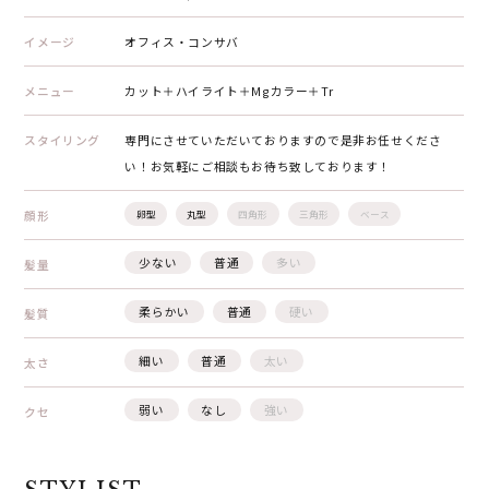
イメージ
オフィス・コンサバ
メニュー
カット＋ハイライト＋Mgカラー＋Tr
スタイリング
専門にさせていただいておりますので是非お任せくださ
い！お気軽にご相談もお待ち致しております！
顔形
卵型
丸型
四角形
三角形
ベース
少ない
普通
多い
髪量
柔らかい
普通
硬い
髪質
細い
普通
太い
太さ
弱い
なし
強い
クセ