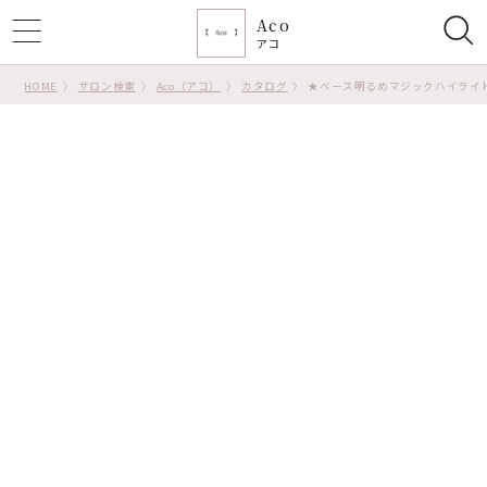
Aco
ggle
アコ
tion
HOME
サロン検索
Aco（アコ）
カタログ
★ベース明るめマジックハイライ