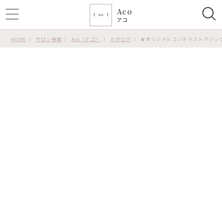
Aco
ggle
アコ
tion
HOME
サロン検索
Aco（アコ）
カタログ
★オリジナルコントラストマジッ