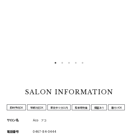
SALON INFORMATION
即時予約OK
早朝対応OK
駅徒歩５分以内
駐車場完備
個室あり
着付けOK
サロン名
Aco
アコ
電話番号
0467-84-0444