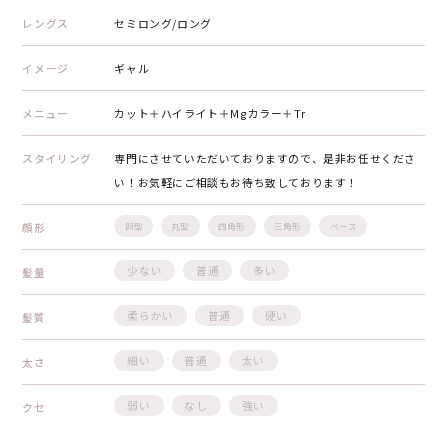
レングス
セミロング/ロング
イメージ
ギャル
メニュー
カット＋ハイライト＋Mgカラー＋Tr
スタイリング
専門にさせていただいておりますので、是非お任せくださ
い！お気軽にご相談もお待ち致しております！
顔形
卵型
丸型
四角形
三角形
ベース
少ない
普通
多い
髪量
柔らかい
普通
硬い
髪質
細い
普通
太い
太さ
弱い
なし
強い
クセ