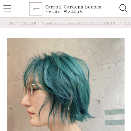
Carroll Gardens bococa
ggle
キャロルガーデンズボコカ
tion
HOME
サロン検索
Carroll Gardens bococa（キャロルガーデンズボコカ）
カタ