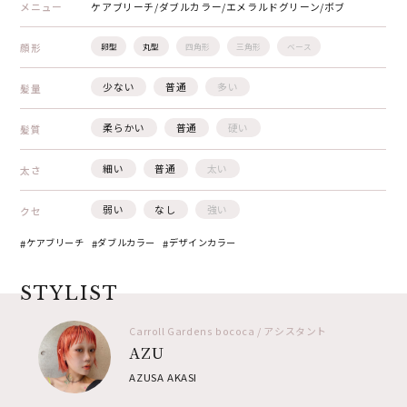
メニュー
ケアブリーチ/ダブルカラー/エメラルドグリーン/ボブ
顔形
卵型
丸型
四角形
三角形
ベース
少ない
普通
多い
髪量
柔らかい
普通
硬い
髪質
細い
普通
太い
太さ
弱い
なし
強い
クセ
ケアブリーチ
ダブルカラー
デザインカラー
STYLIST
Carroll Gardens bococa / アシスタント
AZU
AZUSA AKASI