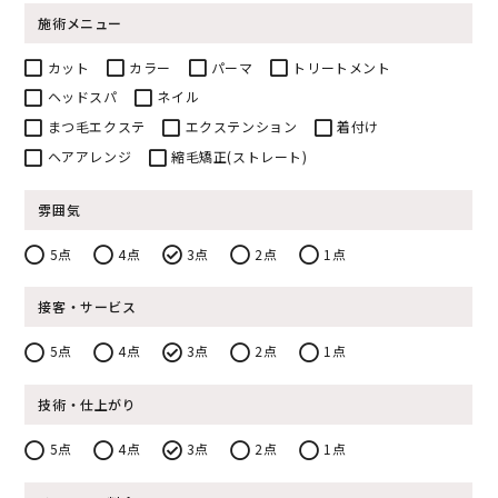
施術メニュー
カット
カラー
パーマ
トリートメント
ヘッドスパ
ネイル
まつ毛エクステ
エクステンション
着付け
ヘアアレンジ
縮毛矯正(ストレート)
雰囲気
5点
4点
3点
2点
1点
接客・サービス
5点
4点
3点
2点
1点
技術・仕上がり
5点
4点
3点
2点
1点