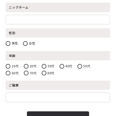
ニックネーム
性別
男性
女性
年齢
10代
20代
30代
40代
50代
60代
70代
80代
ご職業