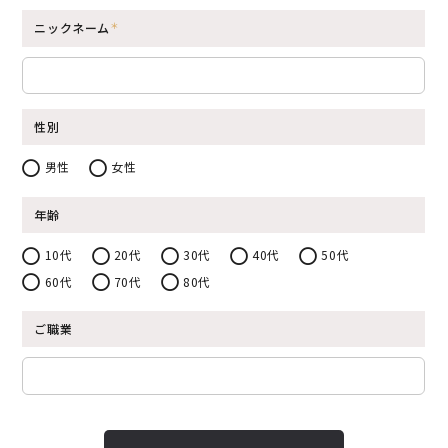
ニックネーム
性別
男性
女性
年齢
10代
20代
30代
40代
50代
60代
70代
80代
ご職業