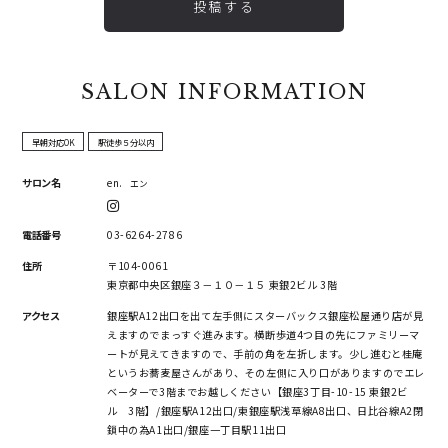
投稿する
SALON INFORMATION
早朝対応OK
駅徒歩５分以内
サロン名
en.
エン
電話番号
03-6264-2786
住所
〒104-0061
東京都中央区銀座３－１０－１５ 東銀2ビル 3階
アクセス
銀座駅A12出口を出て左手側にスターバックス銀座松屋通り店が見
えますのでまっすぐ進みます。横断歩道4つ目の先にファミリーマ
ートが見えてきますので、手前の角を左折します。少し進むと桂庵
というお蕎麦屋さんがあり、その左側に入り口がありますのでエレ
ベーターで3階までお越しください【銀座3丁目-10-15 東銀2ビ
ル 3階】/銀座駅A12出口/東銀座駅浅草線A8出口、日比谷線A2閉
鎖中の為A1出口/銀座一丁目駅11出口