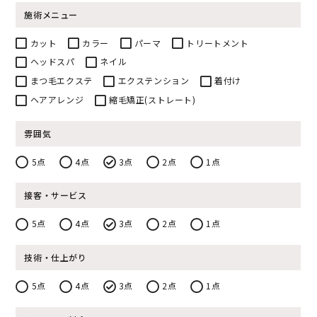
施術メニュー
カット
カラー
パーマ
トリートメント
ヘッドスパ
ネイル
まつ毛エクステ
エクステンション
着付け
ヘアアレンジ
縮毛矯正(ストレート)
雰囲気
5点
4点
3点
2点
1点
接客・サービス
5点
4点
3点
2点
1点
技術・仕上がり
5点
4点
3点
2点
1点