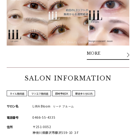
MORE
SALON INFORMATION
ネイル施術店
マツエク施術店
即時予約OK
駅徒歩５分以内
サロン名
LiNA Bloom
リーナ ブルーム
電話番号
0466-55-4335
住所
〒251-0052
神奈川県藤沢市藤沢559-10 ３F