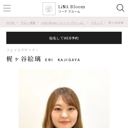
LiNA Bloom
ggle
リーナ ブルーム
tion
HOME
サロン検索
LiNA Bloom（リーナ ブルーム）
スタッフ
梶ヶ谷絵璃
指名してWEB予約
フェイスデザイナー
梶ヶ谷絵璃
ERI KAJIGAYA