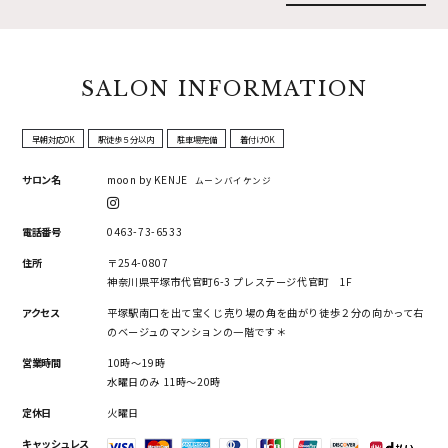
SALON INFORMATION
早朝対応OK
駅徒歩５分以内
駐車場完備
着付けOK
サロン名
moon by KENJE
ムーンバイケンジ
電話番号
0463-73-6533
住所
〒254-0807
神奈川県平塚市代官町6-3 プレステージ代官町 1F
アクセス
平塚駅南口を出て宝くじ売り場の角を曲がり徒歩２分の向かって右
のベージュのマンションの一階です＊
営業時間
10時〜19時
水曜日のみ 11時〜20時
定休日
火曜日
キャッシュレス