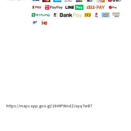
https://maps.app.goo.gl/16HtPWndZJayq7wB7