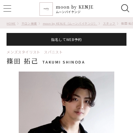
moon by KENJE
ggle
ムーンバイケンジ
tion
HOME
サロン検索
moon by KENJE（ムーンバイケンジ）
スタッフ
篠田 拓
指名してWEB予約
メンズスタイリスト スパニスト
篠田 拓己
TAKUMI SHINODA