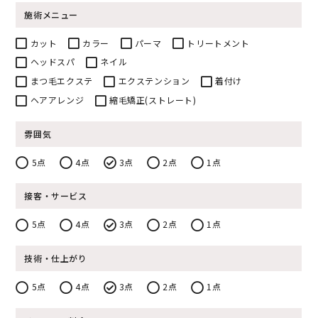
施術メニュー
カット
カラー
パーマ
トリートメント
ヘッドスパ
ネイル
まつ毛エクステ
エクステンション
着付け
ヘアアレンジ
縮毛矯正(ストレート)
雰囲気
5点
4点
3点
2点
1点
接客・サービス
5点
4点
3点
2点
1点
技術・仕上がり
5点
4点
3点
2点
1点