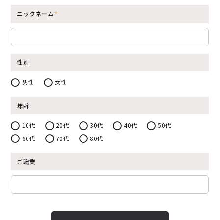
ニックネーム
性別
男性
女性
年齢
10代
20代
30代
40代
50代
60代
70代
80代
ご職業