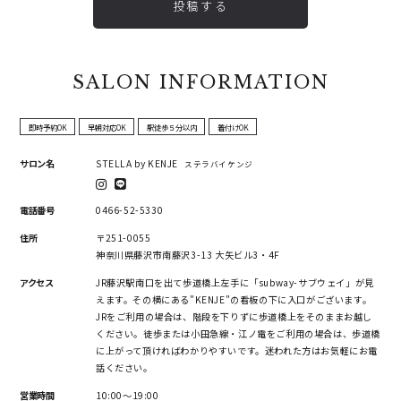
投稿する
SALON INFORMATION
即時予約OK
早朝対応OK
駅徒歩５分以内
着付けOK
サロン名
STELLA by KENJE
ステラバイケンジ
電話番号
0466-52-5330
住所
〒251-0055
神奈川県藤沢市南藤沢3-13 大矢ビル3・4F
アクセス
JR藤沢駅南口を出て歩道橋上左手に「subway-サブウェイ」が見
えます。その横にある"KENJE"の看板の下に入口がございます。
JRをご利用の場合は、階段を下りずに歩道橋上をそのままお越し
ください。徒歩または小田急線・江ノ電をご利用の場合は、歩道橋
に上がって頂ければわかりやすいです。迷われた方はお気軽にお電
話ください。
営業時間
10:00〜19:00