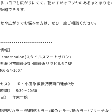
の多い日でも広がりにくく、乾かすだけでツヤのあるまとまりを
と短縮できます。
クセや広がりでお悩みの方は、ぜひ一度ご相談ください。
****************************
舗情報】
E smart salon(スタイルスマートサロン)
県藤沢市南藤沢3-4南藤沢リラビル6.7.8F
466-54-1007
セス》 JR・小田急線藤沢駅南口徒歩2分
間》 9:30〜20:30
休日》 年末年始
藤沢駅/カラー/透明感カラー/暖色カラー/艶カラー/ブリーチな