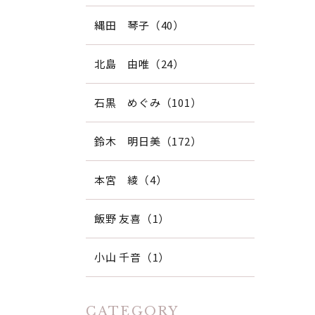
縄田 琴子（40）
北島 由唯（24）
石黒 めぐみ（101）
鈴木 明日美（172）
本宮 綾（4）
飯野 友喜（1）
小山 千音（1）
CATEGORY