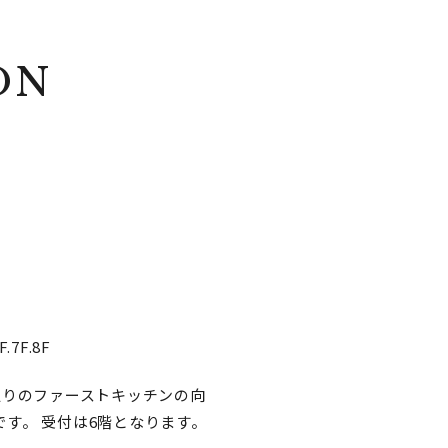
ON
.7F.8F
通りのファーストキッチンの向
です。 受付は6階となります。