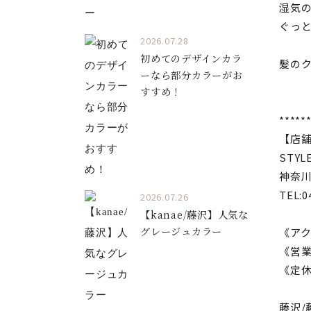
湿気
ぐっ
2026.07.28
初めてのデザインカラ
髪の
ーなら部分カラーがお
すすめ！
*****
【店
STYL
神奈川
TEL:0
2026.07.26
【kanae/藤沢】人気な
グレージュカラー
《アク
《営業時
《定
藤沢/