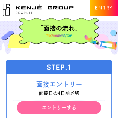
ENTRY
「面接の流れ」
Recruitment flow
STEP
.1
面接エントリー
面接日の4日前〆切
エントリーする