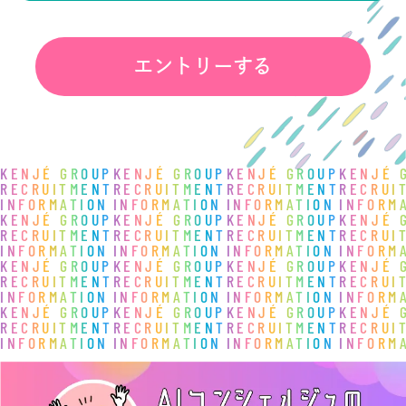
エントリーする
KENJÉ GROUP
KENJÉ GROUP
KENJÉ GROUP
KENJÉ 
RECRUITMENT
RECRUITMENT
RECRUITMENT
RECRUI
INFORMATION
INFORMATION
INFORMATION
INFORM
KENJÉ GROUP
KENJÉ GROUP
KENJÉ GROUP
KENJÉ 
RECRUITMENT
RECRUITMENT
RECRUITMENT
RECRUI
INFORMATION
INFORMATION
INFORMATION
INFORM
KENJÉ GROUP
KENJÉ GROUP
KENJÉ GROUP
KENJÉ 
RECRUITMENT
RECRUITMENT
RECRUITMENT
RECRUI
INFORMATION
INFORMATION
INFORMATION
INFORM
KENJÉ GROUP
KENJÉ GROUP
KENJÉ GROUP
KENJÉ 
RECRUITMENT
RECRUITMENT
RECRUITMENT
RECRUI
INFORMATION
INFORMATION
INFORMATION
INFORM