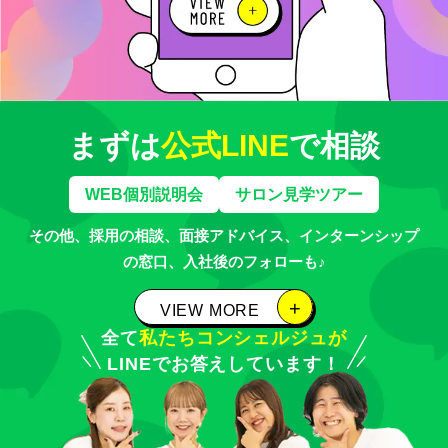
まずは
公式LINE
で相談
WEB個別説明会
サロン見学ツアー
その他、採用の相談、面接アドバイス、インターンシップ
の窓口、
入社後のフォローも♪
VIEW MORE
全て
私たちコンシェルジュが
VIEW MORE
LINEでお答えしています！