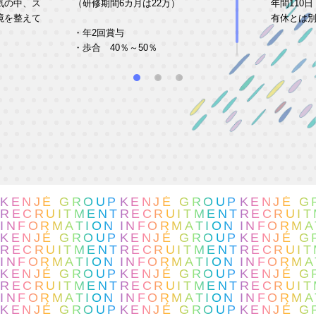
気の中、ス
（研修期間6カ月は22万）
年間110日
境を整えて
有休とは別
・年2回賞与
・歩合 40％～50％
・交通費支給（最大2万円）
KENJÉ GROUP
KENJÉ GROUP
KENJÉ G
RECRUITMENT
RECRUITMENT
RECRUIT
INFORMATION
INFORMATION
INFORMA
KENJÉ GROUP
KENJÉ GROUP
KENJÉ G
RECRUITMENT
RECRUITMENT
RECRUIT
INFORMATION
INFORMATION
INFORMA
KENJÉ GROUP
KENJÉ GROUP
KENJÉ G
RECRUITMENT
RECRUITMENT
RECRUIT
INFORMATION
INFORMATION
INFORMA
KENJÉ GROUP
KENJÉ GROUP
KENJÉ G