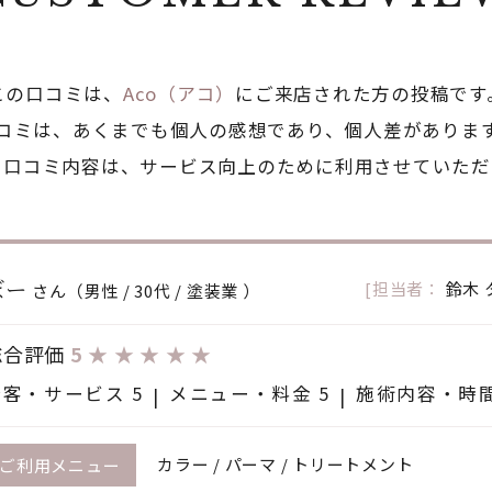
この口コミは、
Aco（アコ）
にご来店された方の投稿です
コミは、あくまでも個人の感想であり、個人差がありま
た口コミ内容は、サービス向上のために利用させていただ
ぼー
[担当者：
鈴木 
さん（男性 / 30代 / 塗装業 ）
総合評価
5
★
★
★
★
★
接客・サービス 5
メニュー・料金 5
施術内容・時間
カラー / パーマ / トリートメント
ご利用メニュー