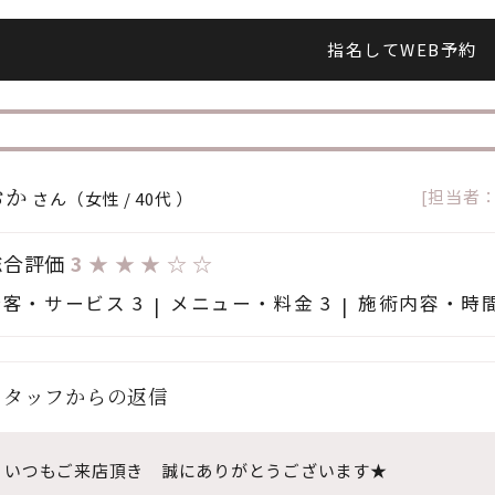
指名してWEB予約
おか
[担当者
さん（女性 / 40代 ）
総合評価
3
★
★
★
☆
☆
接客・サービス 3
メニュー・料金 3
施術内容・時間
スタッフからの返信
いつもご来店頂き 誠にありがとうございます★