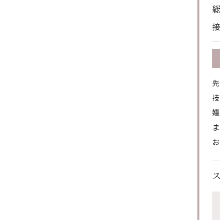
先
技
嬉
ま
お