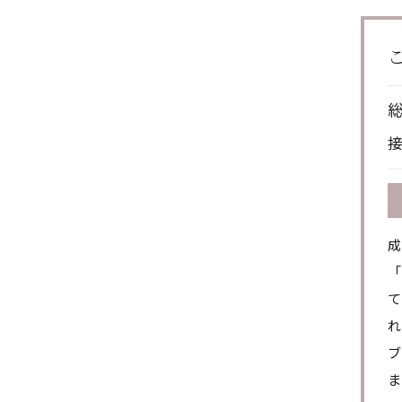
成
「
て
れ
ブ
ま