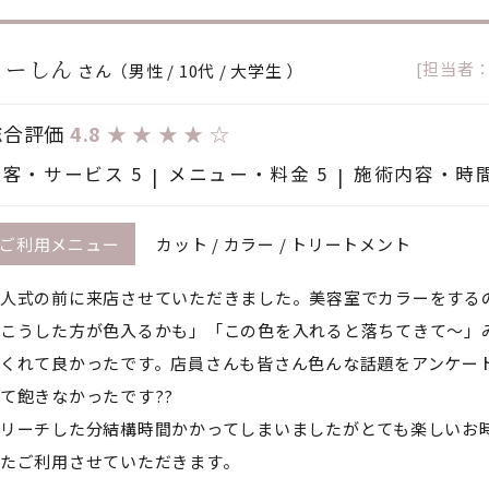
こーしん
[担当者
さん（男性 / 10代 / 大学生 ）
総合評価
4.8
★
★
★
★
☆
接客・サービス 5
メニュー・料金 5
施術内容・時間
カット / カラー / トリートメント
ご利用メニュー
人式の前に来店させていただきました。美容室でカラーをする
こうした方が色入るかも」「この色を入れると落ちてきて〜」
くれて良かったです。店員さんも皆さん色んな話題をアンケー
て飽きなかったです??
リーチした分結構時間かかってしまいましたがとても楽しいお
たご利用させていただきます。