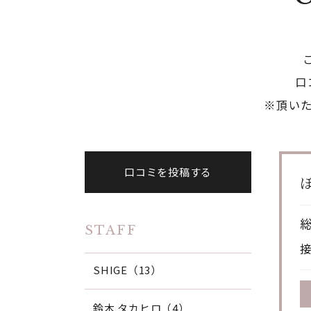
口
※頂い
口コミを投稿する
STAFF
SHIGE（13）
鈴木 タカヒロ（4）