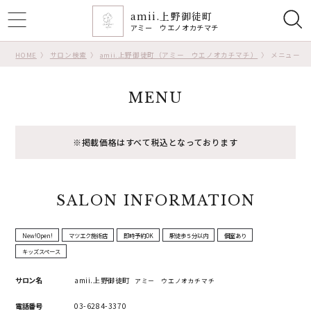
amii.上野御徒町
ggle
アミー ウエノオカチマチ
tion
HOME
サロン検索
amii.上野御徒町（アミー ウエノオカチマチ）
メニュー
MENU
※掲載価格はすべて税込となっております
SALON INFORMATION
New!Open!
マツエク施術店
即時予約OK
駅徒歩５分以内
個室あり
キッズスペース
サロン名
amii.上野御徒町
アミー ウエノオカチマチ
電話番号
03-6284-3370