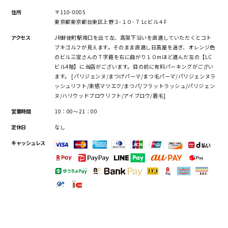
住所
〒110-0005
東京都東京都台東区上野３-１０-７ Lcビル４F
アクセス
JR御徒町駅南口を出て左、高架下沿いを直進していただくとコト
ブキゴルフが見えます。そのまま直進し日高屋を過ぎ、オレンジ色
のビル三宝さんのＴ字路を右に曲がり１０mほど進んだ左の【LC
ビル4階】に当店がございます。目の前に有料パーキングがござい
ます。 [パリジェンヌ/まつげパーマ/まつ毛パーマ/パリジェンヌラ
ッシュリフト/束感マツエク/まつパ/フラットラッシュ/パリジェン
ヌ/ハリウッドブロウリフト/アイブロウ/眉毛]
営業時間
10：00～21：00
定休日
なし
キャッシュレス