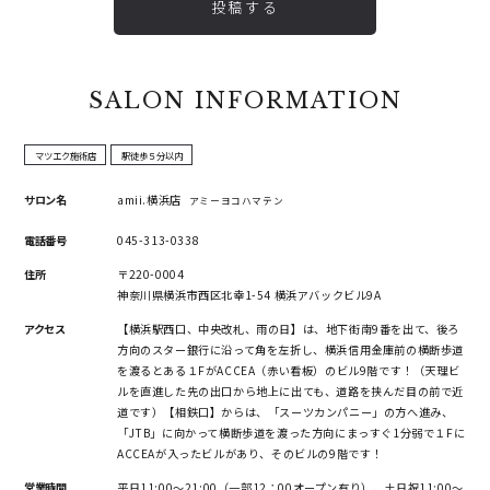
投稿する
SALON INFORMATION
マツエク施術店
駅徒歩５分以内
サロン名
amii.横浜店
アミーヨコハマテン
電話番号
045-313-0338
住所
〒220-0004
神奈川県横浜市西区北幸1-54 横浜アバックビル9A
アクセス
【横浜駅西口、中央改札、雨の日】は、地下街南9番を出て、後ろ
方向のスター銀行に沿って角を左折し、横浜信用金庫前の横断歩道
を渡るとある１FがACCEA（赤い看板）のビル9階です！（天理ビ
ルを直進した先の出口から地上に出ても、道路を挟んだ目の前で近
道です）【相鉄口】からは、「スーツカンパニー」の方へ進み、
「JTB」に向かって横断歩道を渡った方向にまっすぐ1分弱で１Fに
ACCEAが入ったビルがあり、そのビルの9階です！
営業時間
平日11:00～21:00（一部12：00オープン有り）、土日祝11:00～