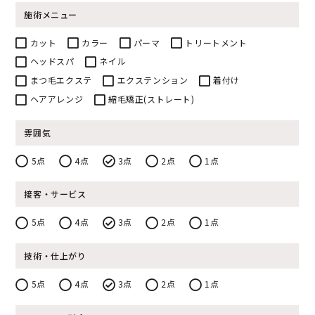
施術メニュー
カット
カラー
パーマ
トリートメント
ヘッドスパ
ネイル
まつ毛エクステ
エクステンション
着付け
ヘアアレンジ
縮毛矯正(ストレート)
雰囲気
5点
4点
3点
2点
1点
接客・サービス
5点
4点
3点
2点
1点
技術・仕上がり
5点
4点
3点
2点
1点