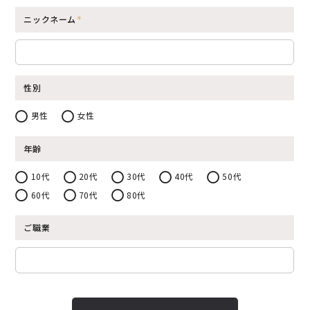
ニックネーム
性別
男性
女性
年齢
10代
20代
30代
40代
50代
60代
70代
80代
ご職業