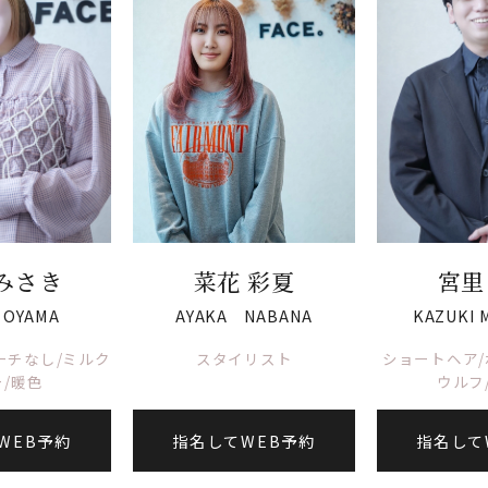
みさき
菜花 彩夏
宮里
 OYAMA
AYAKA NABANA
KAZUKI 
ーチなし/ミルク
スタイリスト
ショートヘア/
/暖色
ウルフ
WEB予約
指名してWEB予約
指名して