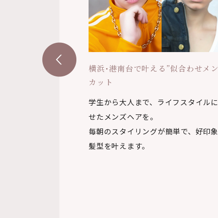
No. 1
横浜･港南台で叶える”似合わせメ
カット
ける。ヘッドスパ】
学生から大人まで、ライフスタイル
。1人ひとりのお悩
せたメンズヘアを。
癒す。
毎朝のスタイリングが簡単で、好印
髪型を叶えます。
リラックスしながら
ジングケアも叶えま