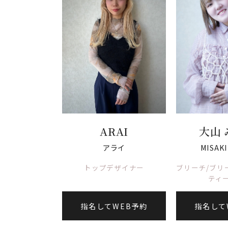
ARAI
大山 
アライ
MISAKI
トップデザイナー
ブリーチ/ブリ
ティー
指名してWEB予約
指名して