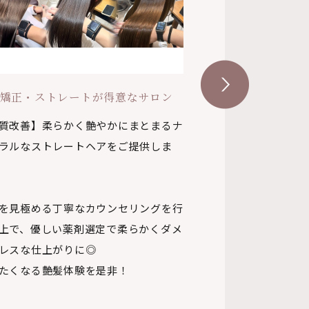
矯正・ストレートが得意なサロン
ヘッドスパ満足度エリ
質改善】柔らかく艶やかにまとまるナ
【高い技術を追求し
ラルなストレートヘアをご提供しま
心身共に癒しを・・
みに寄り添い、疲れ
を見極める丁寧なカウンセリングを行
ヘッドスパで身も心
上で、優しい薬剤選定で柔らかくダメ
頭皮から綺麗な髪へ
レスな仕上がりに◎
日々の疲れを癒しエ
たくなる艶髪体験を是非！
す♪