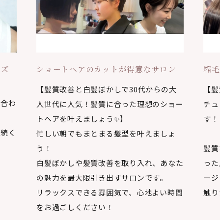
ンズ
ショートヘアのカットが得意なサロン
縮毛
【髪質改善と白髪ぼかしで30代からの大
【髪
に合わ
人世代に人気！髪質に合った理想のショー
チュ
トヘアを叶えましょう✨】
す！
象続く
忙しい朝でもまとまる髪型を叶えましょ
う！
髪質
白髪ぼかしや髪質改善を取り入れ、あなた
った
の魅力を最大限引き出すサロンです。
ージ
リラックスできる雰囲気で、心地よい時間
触り
をお過ごしください！