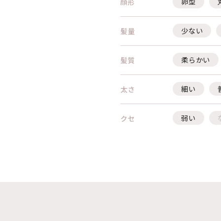
卵型
顔形
少ない
髪量
柔らかい
髪質
細い
太さ
弱い
クセ