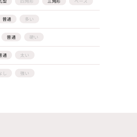
丸型
四角形
三角形
ベース
普通
多い
普通
硬い
普通
太い
なし
強い