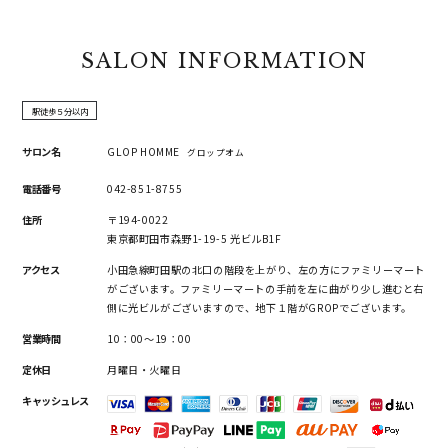
SALON INFORMATION
駅徒歩５分以内
サロン名
GLOP HOMME
グロップオム
電話番号
042-851-8755
住所
〒194-0022
東京都町田市森野1-19-5 光ビルB1F
アクセス
小田急線町田駅の北口の階段を上がり、左の方にファミリーマート
がございます。ファミリーマートの手前を左に曲がり少し進むと右
側に光ビルがございますので、地下１階がGROPでございます。
営業時間
10：00～19：00
定休日
月曜日・火曜日
キャッシュレス