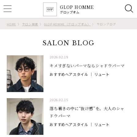
GLOP HOMME
ggle
グロップオム
tion
HOME
サロン検索
GLOP HOMME（グロップオム）
サロンブログ
SALON BLOG
2026.02.19
キメすぎないパーマならシャドウパーマ
おすすめヘアスタイル
｜ リュート
2026.02.15
落ち着きの中に“抜け感”を。大人のシャ
ドウパーマ
おすすめヘアスタイル
｜ リュート