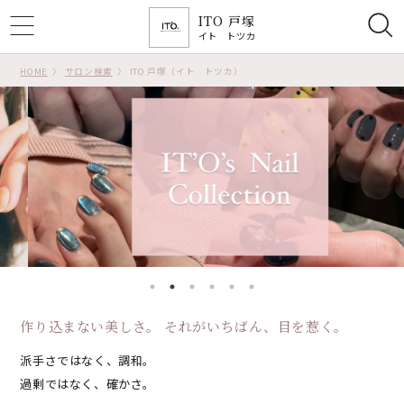
ITO 戸塚
ggle
イト トツカ
tion
HOME
サロン検索
ITO 戸塚（イト トツカ）
作り込まない美しさ。 それがいちばん、目を惹く。
派手さではなく、調和。
過剰ではなく、確かさ。