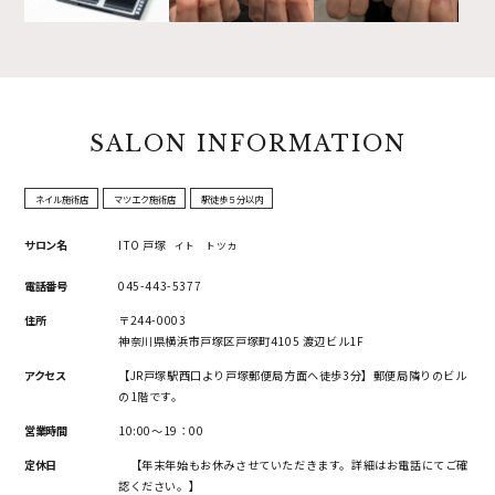
SALON INFORMATION
ネイル施術店
マツエク施術店
駅徒歩５分以内
サロン名
ITO 戸塚
イト トツカ
電話番号
045-443-5377
住所
〒244-0003
神奈川県横浜市戸塚区戸塚町4105 渡辺ビル1F
アクセス
【JR戸塚駅西口より戸塚郵便局方面へ徒歩3分】郵便局隣りのビル
の1階です。
営業時間
10:00～19：00
定休日
【年末年始もお休みさせていただきます。詳細はお電話にてご確
認ください。】