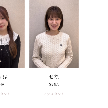
うは
せな
UHA
SENA
タント
アシスタント