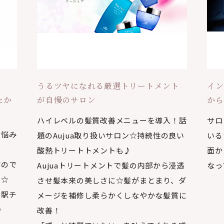
ら
うるツヤになれる厳選トリートメント
イン
たか
が自慢のサロン
から
ハイレベルの髪質改善メニューを導入！話
サロ
お悩み
題のAujua取り扱いサロン☆持続性の良い
いる
酸熱トリートトメントも♪
面か
すので
Aujuaトリートメントで髪の内部から浸透
なっ
る☆
させ髪本来の美しさに☆髪がまとまり、ダ
。駅チ
メージを補修し柔らかくしなやかな髪質に
◎
改善！