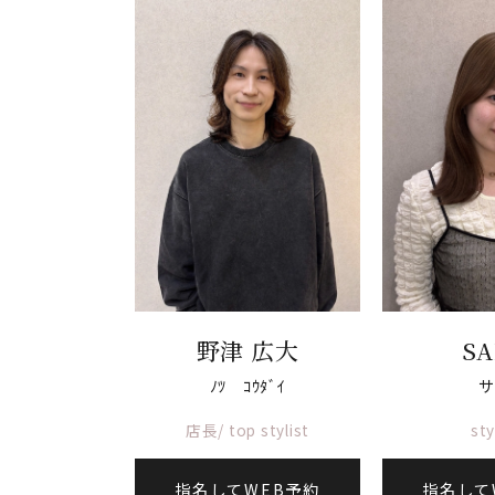
野津 広大
SA
ﾉﾂ ｺｳﾀﾞｲ
サ
店長/ top stylist
sty
指名してWEB予約
指名して