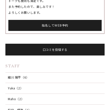
トークも施術も満足です。
また予約したので、楽しみです！
よろしくお願いします。
指名してWEB予約
口コミを投稿する
STAFF
細川 陽平（6）
Yuka（2）
Maho（2）
松田 輝海（1）