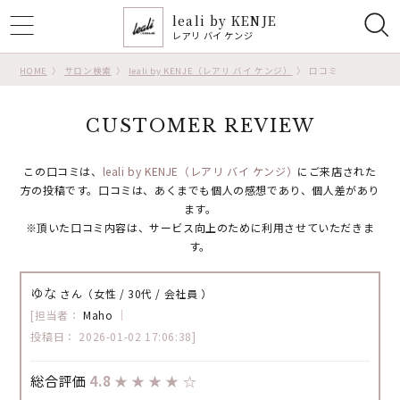
leali by KENJE
ggle
レアリ バイ ケンジ
tion
HOME
サロン検索
leali by KENJE（レアリ バイ ケンジ）
口コミ
CUSTOMER REVIEW
この口コミは、
leali by KENJE（レアリ バイ ケンジ）
にご来店された
方の投稿です。
口コミは、あくまでも個人の感想であり、個人差があり
ます。
※頂いた口コミ内容は、サービス向上のために利用させていただきま
す。
ゆな
さん（女性 / 30代 / 会社員 ）
[担当者：
Maho
｜
投稿日： 2026-01-02 17:06:38]
総合評価
4.8
★
★
★
★
☆