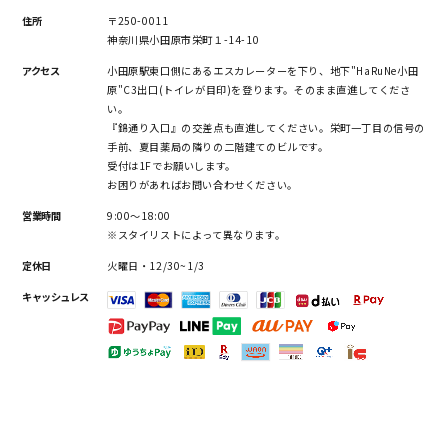
住所
〒250-0011
神奈川県小田原市栄町１-14-10
アクセス
小田原駅東口側にあるエスカレーターを下り、地下"HaRuNe小田
原"C3出口(トイレが目印)を登ります。そのまま直進してくださ
い。
『錦通り入口』の交差点も直進してください。栄町一丁目の信号の
手前、夏目薬局の隣りの二階建てのビルです。
受付は1Fでお願いします。
お困りがあればお問い合わせください。
営業時間
9:00～18:00
※スタイリストによって異なります。
定休日
火曜日・12/30~1/3
キャッシュレス