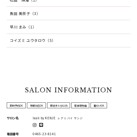
魚田 美奈子（3）
早川 まみ（1）
コイズミ ユウタロウ（5）
SALON INFORMATION
即時予約OK
早朝対応OK
駅徒歩５分以内
駐車場完備
着付けOK
サロン名
leali by KENJE
レアリ バイ ケンジ
電話番号
0465-23-8141