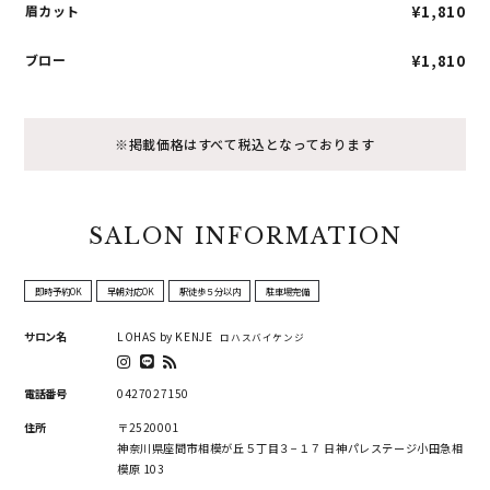
眉カット
¥1,810
ブロー
¥1,810
※掲載価格はすべて税込となっております
SALON INFORMATION
即時予約OK
早朝対応OK
駅徒歩５分以内
駐車場完備
サロン名
LOHAS by KENJE
ロハスバイケンジ
電話番号
0427027150
住所
〒2520001
神奈川県座間市相模が丘５丁目３−１７ 日神パレステージ小田急相
模原 103