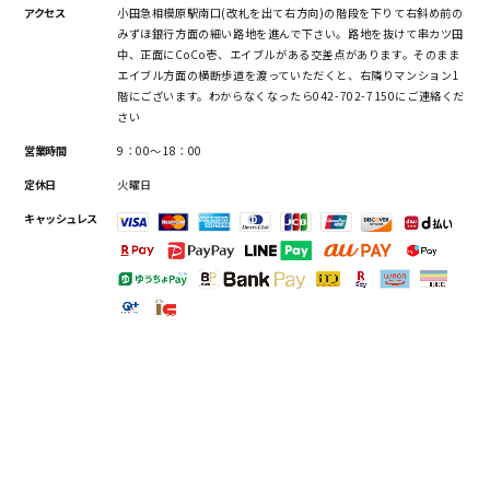
アクセス
小田急相模原駅南口(改札を出て右方向)の階段を下りて右斜め前の
みずほ銀行方面の細い路地を進んで下さい。路地を抜けて串カツ田
中、正面にCoCo壱、エイブルがある交差点があります。そのまま
エイブル方面の横断歩道を渡っていただくと、右隣りマンション1
階にございます。わからなくなったら042-702-7150にご連絡くだ
さい
営業時間
9：00～18：00
定休日
火曜日
キャッシュレス