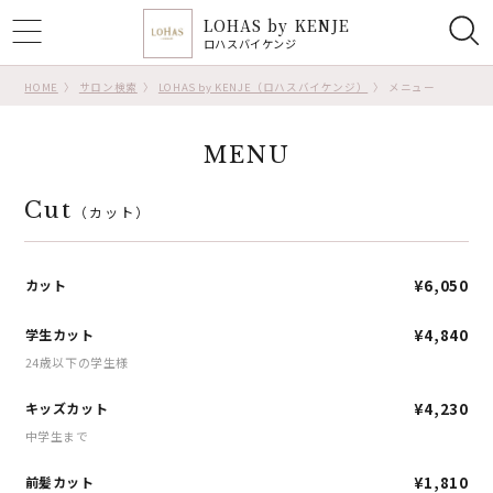
LOHAS by KENJE
ggle
ロハスバイケンジ
tion
HOME
サロン検索
LOHAS by KENJE（ロハスバイケンジ）
メニュー
MENU
Cut
（カット）
カット
¥6,050
学生カット
¥4,840
24歳以下の学生様
キッズカット
¥4,230
中学生まで
前髪カット
¥1,810