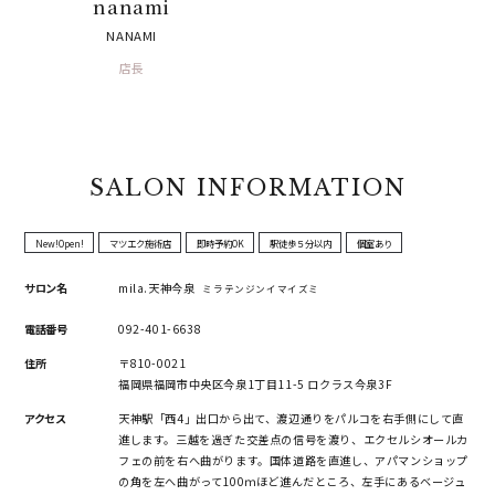
nanami
NANAMI
店長
SALON INFORMATION
New!Open!
マツエク施術店
即時予約OK
駅徒歩５分以内
個室あり
サロン名
mila.天神今泉
ミラテンジンイマイズミ
電話番号
092-401-6638
住所
〒810-0021
福岡県福岡市中央区今泉1丁目11-5 ロクラス今泉3F
アクセス
天神駅「西4」出口から出て、渡辺通りをパルコを右手側にして直
進します。三越を過ぎた交差点の信号を渡り、エクセルシオールカ
フェの前を右へ曲がります。国体道路を直進し、アパマンショップ
の角を左へ曲がって100ｍほど進んだところ、左手にあるベージュ