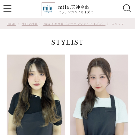
mila.天神今泉
ggle
ミラテンジンイマイズミ
tion
HOME
サロン検索
mila.天神今泉（ミラテンジンイマイズミ）
スタッフ
STYLIST