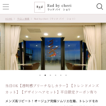
Rad by cheri
ggle
ラッド バイ シェリ
tion
HOME
サロン検索
Rad by cheri（ラッド バイ シェリ）
当日OK【透明感ブリーチなしカラー】【トレンドメンズ
カット】【デザインヘアセット】平日限定クーポン有り
メンズ高リピート！オージュア完備ソムリエ在籍、トレンドをお