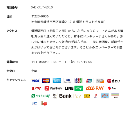
電話番号
045-317-6010
住所
〒220-0005
神奈川県横浜市西区南幸2-17-8 横浜トラストビル 8F
アクセス
横浜駅西口（相鉄口方面）から、左手にＡＢＣマートさんがある道
を真っ直ぐ進んでいただくと、右手にドンキホーテさんがあり。少
し先に進むと大きい交差点の手前右手の、一階に居酒屋、新時代さ
んがはいってるビルがございます。そのビルのエレベーターで８階
までお上がり下さい。
営業時間
平日10:00～19:00 土・日・祝9:30～19:00
定休日
火曜
キャッシュレス