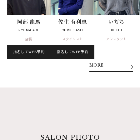
阿部 龍馬
佐生 有利恵
いぢち
RYOMA ABE
YURIE SASO
IDICHI
店長
スタイリスト
アシスタント
指名してWEB予約
指名してWEB予約
MORE
SALON PHOTO