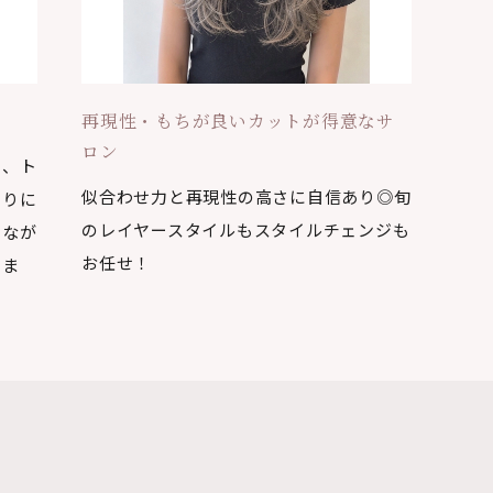
ン
再現性・もちが良いカットが得意なサ
ロン
ら、ト
似合わせ力と再現性の高さに自信あり◎旬
とりに
のレイヤースタイルもスタイルチェンジも
しなが
お任せ！
えま