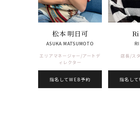
松本 明日可
Ri
ASUKA MATSUMOTO
RI
エリアマネージャー/アートデ
店長/ス
ィレクター
指名してWEB予約
指名して