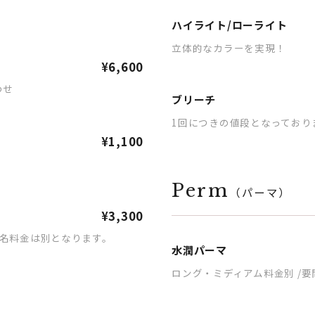
ハイライト/ローライト
立体的なカラーを実現！
¥6,600
わせ
ブリーチ
1回につきの値段となっており
¥1,100
Perm
（パーマ）
¥3,300
名料金は別となります。
水潤パーマ
ロング・ミディアム料金別 /
）