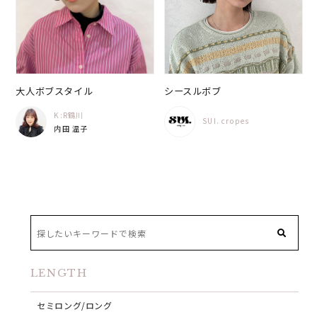
大人ボブスタイル
シースルボブ
K:R鶴川
SUI. cropes
内田 温子
LENGTH
セミロング/ロング