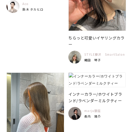
Aco
鈴木 タカヒロ
ちらっと可愛いイヤリングカラ
ー
STYLE藤沢 SmartSalon
縄田 琴子
インナーカラー/ホワイトブラ
ンド/ラベンダーミルクティー
marju銀座
長内 陽介