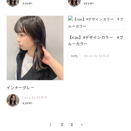
ayumi
ayumi
【rizu】#デザインカラー #ブ
ルーカラー
moon by KENJE
インナーグレー
LuLu by KENJE
ayumi
1
2
3
>