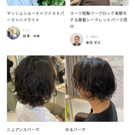
マッシュショート×ツイストパ
スーツ短髪ツーブロック束感モ
ーマ×ハイライト
テる黒髪シークレットパーマ流
行
Fair
田澤 未結
K:R鶴川
能登 宏太
ニュアンスパーマ
ゆるパーマ