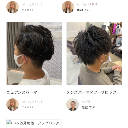
id. by KENJE
id. by KENJE
marina.
marina.
ニュアンスパーマ
メンズパーマ×ツーブロック
id. by KENJE
K:R鶴川
marina.
能登 宏太