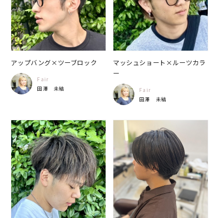
アップバング×ツーブロック
マッシュショート×ルーツカラ
ー
Fair
田澤 未結
Fair
田澤 未結