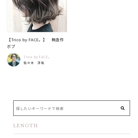
【Trico by FACE。】 無造作
ボブ
Trico by FACE。
佐々木 洋祐
LENGTH