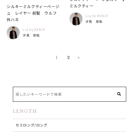
ミルクティー
シルキーミルクティーベージ
ュ レイヤー 前髪 ウルフ
Lia by KENJE
外ハネ
汐見 悠佑
Lia by KENJE
汐見 悠佑
1
2
>
LENGTH
セミロング/ロング