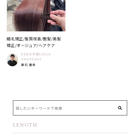
縮毛矯正/髪質改善/艶髪/美髪
矯正/オージュア/ヘアケア
KENJE平塚LUSCA
SmartSalon
乗松 優希
LENGTH